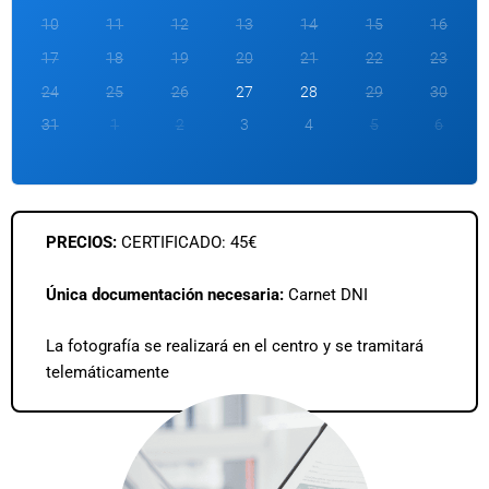
10
11
12
13
14
15
16
17
18
19
20
21
22
23
24
25
26
27
28
29
30
31
1
2
3
4
5
6
PRECIOS:
CERTIFICADO: 45€
Única documentación necesaria:
Carnet DNI
La fotografía se realizará en el centro y se tramitará
telemáticamente