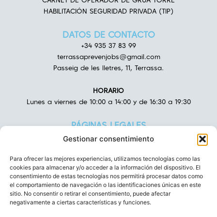
CARNET DE OPERADOR DE GRÚA TORRE
HABILITACIÓN SEGURIDAD PRIVADA (TIP)
DATOS DE CONTACTO
+34 935 37 83 99
terrassaprevenjobs@gmail.com
Passeig de les lletres, 11, Terrassa.
HORARIO
Lunes a viernes de 10:00 a 14:00 y de 16:30 a 19:30
PÁGINAS LEGALES
AVISO LEGAL
Gestionar consentimiento
POLÍTICA DE PRIVACIDAD
POLÍTICA DE COOKIES
Para ofrecer las mejores experiencias, utilizamos tecnologías como las
cookies para almacenar y/o acceder a la información del dispositivo. El
DECLARACIÓN DE ACCESIBILIDAD
consentimiento de estas tecnologías nos permitirá procesar datos como
el comportamiento de navegación o las identificaciones únicas en este
sitio. No consentir o retirar el consentimiento, puede afectar
negativamente a ciertas características y funciones.